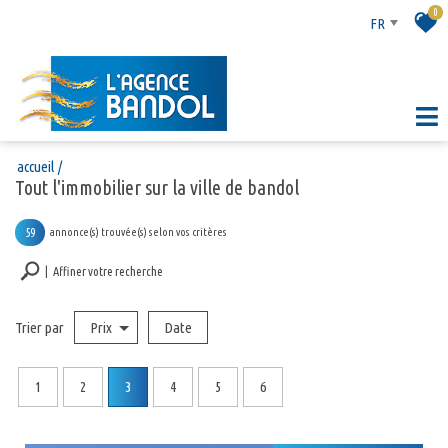
0
FR
accueil
tout l'immobilier sur la ville de bandol
59
annonce(s) trouvée(s) selon vos critères
Affiner votre recherche
Trier par
Prix
Date
Vente
Type de bien
1
2
3
4
5
6
Localisation