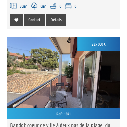
30m²
0m²
0
0
Contact
Détails
Exclusivité
225 000
€
Ref : 1841
bandol: coeur de ville à deux pas de la plage, du