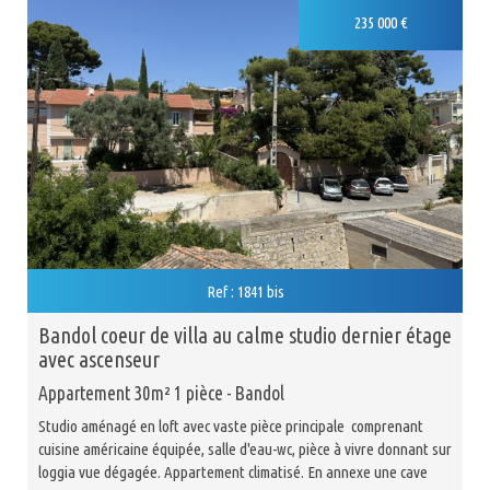
Exclusivité
235 000
€
Recherche
5KM
10KM
25KM
+ de critères
+
Critères supplémentaires
Ref : 1841 bis
Piscine
Parking
Terrasse
bandol coeur de villa au calme studio dernier étage
avec ascenseur
Appartement 30m² 1 pièce - Bandol
Studio aménagé en loft avec vaste pièce principale comprenant
cuisine américaine équipée, salle d'eau-wc, pièce à vivre donnant sur
loggia vue dégagée. Appartement climatisé. En annexe une cave