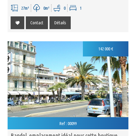
27m²
0m²
0
1
Contact
Détails
142 000 €
Ref : 00099
bandol. emplacement idéal pour cette boutique