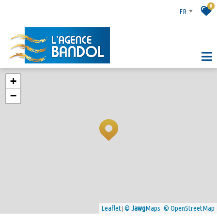
0
FR
+
−
Leaflet
©
Jawg
Maps
© OpenStreetMap
|
|