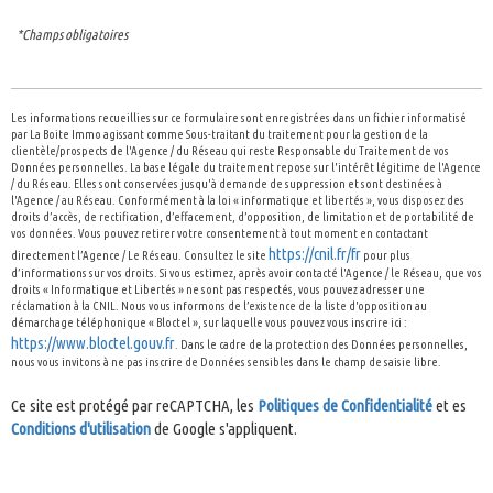
*Champs obligatoires
Les informations recueillies sur ce formulaire sont enregistrées dans un fichier informatisé
par La Boite Immo agissant comme Sous-traitant du traitement pour la gestion de la
clientèle/prospects de l'Agence / du Réseau qui reste Responsable du Traitement de vos
Données personnelles. La base légale du traitement repose sur l'intérêt légitime de l'Agence
/ du Réseau. Elles sont conservées jusqu'à demande de suppression et sont destinées à
l'Agence / au Réseau. Conformément à la loi « informatique et libertés », vous disposez des
droits d’accès, de rectification, d’effacement, d’opposition, de limitation et de portabilité de
vos données. Vous pouvez retirer votre consentement à tout moment en contactant
https://cnil.fr/fr
directement l’Agence / Le Réseau. Consultez le site
pour plus
d’informations sur vos droits. Si vous estimez, après avoir contacté l'Agence / le Réseau, que vos
droits « Informatique et Libertés » ne sont pas respectés, vous pouvez adresser une
réclamation à la CNIL. Nous vous informons de l’existence de la liste d'opposition au
démarchage téléphonique « Bloctel », sur laquelle vous pouvez vous inscrire ici :
https://www.bloctel.gouv.fr
. Dans le cadre de la protection des Données personnelles,
nous vous invitons à ne pas inscrire de Données sensibles dans le champ de saisie libre.
Ce site est protégé par reCAPTCHA, les
Politiques de Confidentialité
et es
Conditions d'utilisation
de Google s'appliquent.