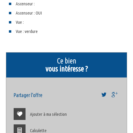
Ascenseur :
Ascenseur : OUI
Vue :
Vue : verdure
la ville de bandol (83150)
+
ce bien
−
vous intéresse ?
Partager l'offre
Ajouter à ma sélection
Calculette