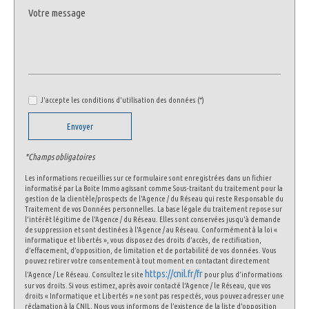
Habitants de moins de 25 ans
18,59 %
Habitants de 25 à 55 ans
29,32 %
Habitants de plus de 55 ans
52,09 %
Nombre d'enfants par famille
0,58
J'accepte les conditions d'utilisation des données (*)
Familles sans enfant
63,03 %
Familles avec 1 ou 2 enfants
33,16 %
Envoyer
Maisons
26,60 %
*Champs obligatoires
Appartements
73,40 %
Les informations recueillies sur ce formulaire sont enregistrées dans un fichier
Familles avec 3 enfants
3,25 %
informatisé par La Boite Immo agissant comme Sous-traitant du traitement pour la
gestion de la clientèle/prospects de l'Agence / du Réseau qui reste Responsable du
Traitement de vos Données personnelles. La base légale du traitement repose sur
l'intérêt légitime de l'Agence / du Réseau. Elles sont conservées jusqu'à demande
de suppression et sont destinées à l'Agence / au Réseau. Conformément à la loi «
informatique et libertés », vous disposez des droits d’accès, de rectification,
d’effacement, d’opposition, de limitation et de portabilité de vos données. Vous
pouvez retirer votre consentement à tout moment en contactant directement
https://cnil.fr/fr
l’Agence / Le Réseau. Consultez le site
pour plus d’informations
sur vos droits. Si vous estimez, après avoir contacté l'Agence / le Réseau, que vos
droits « Informatique et Libertés » ne sont pas respectés, vous pouvez adresser une
réclamation à la CNIL. Nous vous informons de l’existence de la liste d'opposition