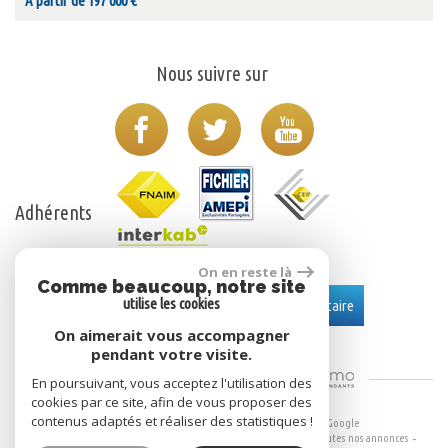
À partir de 197 000 €
Nous suivre sur
Adhérents
On en reste là
Comme beaucoup, notre site
Se connecter
utilise les cookies
Espace propriétaire
On aimerait vous accompagner
pendant votre visite.
Site Réalisé Par
En poursuivant, vous acceptez l'utilisation des
cookies par ce site, afin de vous proposer des
contenus adaptés et réaliser des statistiques !
© 2026 | Tous droits réservés | Traduction powered by Google
Plan du site
Mentions légales
Nos honoraires
Liens
Admin
Toutes nos annonces