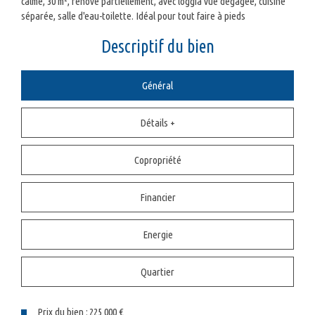
calme, 30 m², rénové partiellement, avec loggia vue dégagée, cuisine
séparée, salle d'eau-toilette. Idéal pour tout faire à pieds
descriptif du bien
Général
Détails +
Copropriété
Financier
Energie
Quartier
Prix du bien :
225 000 €