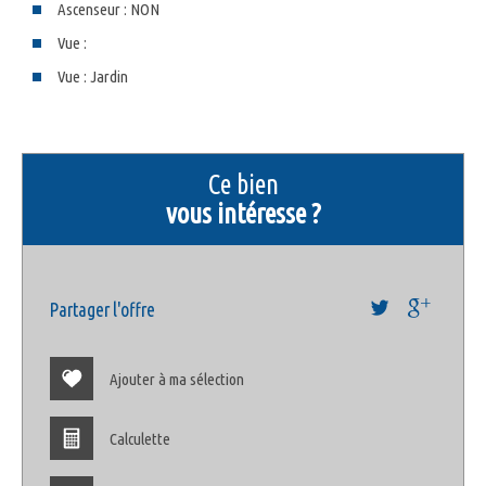
Ascenseur : NON
Vue :
Vue : Jardin
la ville de bandol (83150)
+
ce bien
−
vous intéresse ?
Partager l'offre
Ajouter à ma sélection
Calculette
Leaflet
©
Jawg
Maps
© OpenStreetMap
|
|
Statistiques