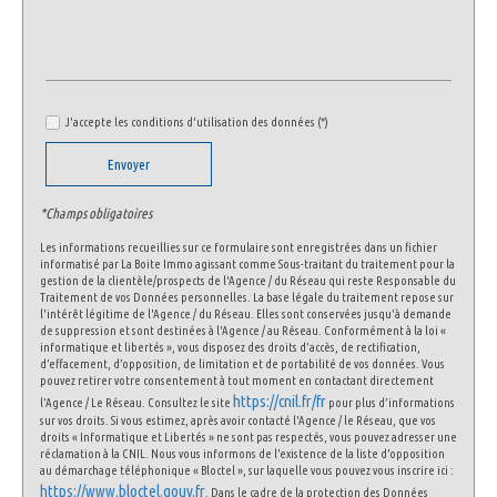
J'accepte les conditions d'utilisation des données (*)
Envoyer
*Champs obligatoires
Les informations recueillies sur ce formulaire sont enregistrées dans un fichier
informatisé par La Boite Immo agissant comme Sous-traitant du traitement pour la
gestion de la clientèle/prospects de l'Agence / du Réseau qui reste Responsable du
Traitement de vos Données personnelles. La base légale du traitement repose sur
l'intérêt légitime de l'Agence / du Réseau. Elles sont conservées jusqu'à demande
de suppression et sont destinées à l'Agence / au Réseau. Conformément à la loi «
informatique et libertés », vous disposez des droits d’accès, de rectification,
d’effacement, d’opposition, de limitation et de portabilité de vos données. Vous
pouvez retirer votre consentement à tout moment en contactant directement
https://cnil.fr/fr
l’Agence / Le Réseau. Consultez le site
pour plus d’informations
sur vos droits. Si vous estimez, après avoir contacté l'Agence / le Réseau, que vos
droits « Informatique et Libertés » ne sont pas respectés, vous pouvez adresser une
réclamation à la CNIL. Nous vous informons de l’existence de la liste d'opposition
au démarchage téléphonique « Bloctel », sur laquelle vous pouvez vous inscrire ici :
https://www.bloctel.gouv.fr
. Dans le cadre de la protection des Données