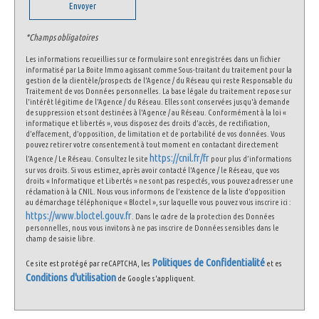
Envoyer
Familles sans enfant
63,03 %
Familles avec 1 ou 2 enfants
33,16 %
*Champs obligatoires
Maisons
26,60 %
Les informations recueillies sur ce formulaire sont enregistrées dans un fichier
informatisé par La Boite Immo agissant comme Sous-traitant du traitement pour la
Appartements
73,40 %
gestion de la clientèle/prospects de l'Agence / du Réseau qui reste Responsable du
Traitement de vos Données personnelles. La base légale du traitement repose sur
Familles avec 3 enfants
3,25 %
l'intérêt légitime de l'Agence / du Réseau. Elles sont conservées jusqu'à demande
de suppression et sont destinées à l'Agence / au Réseau. Conformément à la loi «
informatique et libertés », vous disposez des droits d’accès, de rectification,
d’effacement, d’opposition, de limitation et de portabilité de vos données. Vous
pouvez retirer votre consentement à tout moment en contactant directement
https://cnil.fr/fr
l’Agence / Le Réseau. Consultez le site
pour plus d’informations
sur vos droits. Si vous estimez, après avoir contacté l'Agence / le Réseau, que vos
droits « Informatique et Libertés » ne sont pas respectés, vous pouvez adresser une
réclamation à la CNIL. Nous vous informons de l’existence de la liste d'opposition
au démarchage téléphonique « Bloctel », sur laquelle vous pouvez vous inscrire ici :
https://www.bloctel.gouv.fr
. Dans le cadre de la protection des Données
personnelles, nous vous invitons à ne pas inscrire de Données sensibles dans le
champ de saisie libre.
Politiques de Confidentialité
Ce site est protégé par reCAPTCHA, les
et es
Conditions d'utilisation
de Google s'appliquent.