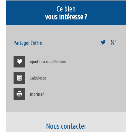
+
ce bien
−
vous intéresse ?
Partager l'offre
Ajouter à ma sélection
Calculette
Leaflet
©
Jawg
Maps
© OpenStreetMap
|
|
Bar
Imprimer
Collège
École maternelle
nous contacter
École primaire