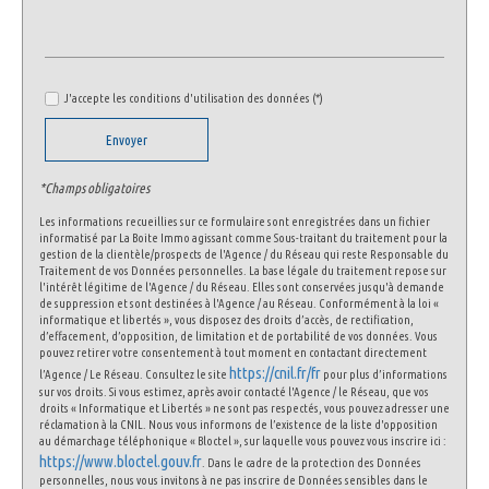
Habitants de moins de 25 ans
18,59 %
Habitants de 25 à 55 ans
29,32 %
Habitants de plus de 55 ans
52,09 %
J'accepte les conditions d'utilisation des données (*)
Nombre d'enfants par famille
0,58
Envoyer
Familles sans enfant
63,03 %
Familles avec 1 ou 2 enfants
33,16 %
*Champs obligatoires
Maisons
26,60 %
Les informations recueillies sur ce formulaire sont enregistrées dans un fichier
informatisé par La Boite Immo agissant comme Sous-traitant du traitement pour la
Appartements
73,40 %
gestion de la clientèle/prospects de l'Agence / du Réseau qui reste Responsable du
Traitement de vos Données personnelles. La base légale du traitement repose sur
Familles avec 3 enfants
3,25 %
l'intérêt légitime de l'Agence / du Réseau. Elles sont conservées jusqu'à demande
de suppression et sont destinées à l'Agence / au Réseau. Conformément à la loi «
informatique et libertés », vous disposez des droits d’accès, de rectification,
d’effacement, d’opposition, de limitation et de portabilité de vos données. Vous
pouvez retirer votre consentement à tout moment en contactant directement
https://cnil.fr/fr
l’Agence / Le Réseau. Consultez le site
pour plus d’informations
sur vos droits. Si vous estimez, après avoir contacté l'Agence / le Réseau, que vos
droits « Informatique et Libertés » ne sont pas respectés, vous pouvez adresser une
réclamation à la CNIL. Nous vous informons de l’existence de la liste d'opposition
au démarchage téléphonique « Bloctel », sur laquelle vous pouvez vous inscrire ici :
https://www.bloctel.gouv.fr
. Dans le cadre de la protection des Données
personnelles, nous vous invitons à ne pas inscrire de Données sensibles dans le