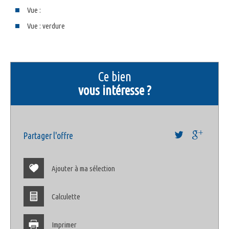
Vue :
Vue : verdure
la ville de bandol (83150)
+
ce bien
−
vous intéresse ?
Partager l'offre
Ajouter à ma sélection
Calculette
Leaflet
©
Jawg
Maps
© OpenStreetMap
|
|
Bar
Imprimer