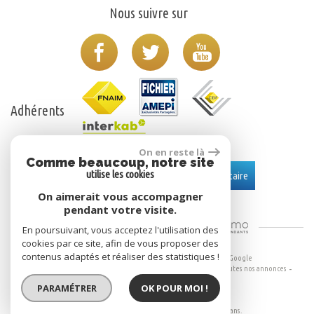
Nous suivre sur
Adhérents
On en reste là
Comme beaucoup, notre site
Se connecter
utilise les cookies
Espace propriétaire
On aimerait vous accompagner
pendant votre visite.
Site Réalisé Par
En poursuivant, vous acceptez l'utilisation des
cookies par ce site, afin de vous proposer des
contenus adaptés et réaliser des statistiques !
© 2026 | Tous droits réservés | Traduction powered by Google
Plan du site
Mentions légales
Nos honoraires
Liens
Admin
Toutes nos annonces
Politique RGPD
PARAMÉTRER
OK POUR MOI !
Site internet compatible multi-supports,
un seul site adaptable à tous les types d'écrans.