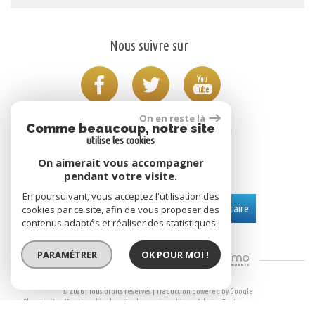
Nous suivre sur
On en reste là
Comme beaucoup, notre site
utilise les cookies
Adhérents
On aimerait vous accompagner
pendant votre visite.
En poursuivant, vous acceptez l'utilisation des
Se connecter
Espace propriétaire
cookies par ce site, afin de vous proposer des
contenus adaptés et réaliser des statistiques !
PARAMÉTRER
OK POUR MOI !
Site Réalisé Par
© 2026 | Tous droits réservés | Traduction powered by Google
Plan du site
Mentions légales
Nos honoraires
Liens
Admin
Toutes nos annonces
Politique RGPD