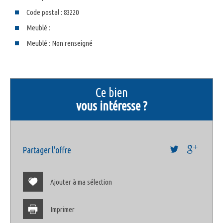
Code postal : 83220
Meublé :
Meublé : Non renseigné
la ville de le pradet (83220)
+
ce bien
−
vous intéresse ?
Partager l'offre
Ajouter à ma sélection
Imprimer
Leaflet
©
Jawg
Maps
© OpenStreetMap
|
|