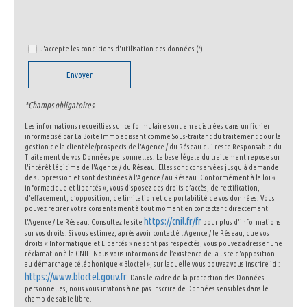
Nombre d'enfants par famille
0,76
Familles sans enfant
54,13 %
J'accepte les conditions d'utilisation des données (*)
Familles avec 1 ou 2 enfants
39,92 %
Envoyer
Maisons
52,64 %
Appartements
47,36 %
*Champs obligatoires
Familles avec 3 enfants
5,18 %
Les informations recueillies sur ce formulaire sont enregistrées dans un fichier
informatisé par La Boite Immo agissant comme Sous-traitant du traitement pour la
gestion de la clientèle/prospects de l'Agence / du Réseau qui reste Responsable du
Traitement de vos Données personnelles. La base légale du traitement repose sur
l'intérêt légitime de l'Agence / du Réseau. Elles sont conservées jusqu'à demande
de suppression et sont destinées à l'Agence / au Réseau. Conformément à la loi «
informatique et libertés », vous disposez des droits d’accès, de rectification,
d’effacement, d’opposition, de limitation et de portabilité de vos données. Vous
pouvez retirer votre consentement à tout moment en contactant directement
https://cnil.fr/fr
l’Agence / Le Réseau. Consultez le site
pour plus d’informations
sur vos droits. Si vous estimez, après avoir contacté l'Agence / le Réseau, que vos
droits « Informatique et Libertés » ne sont pas respectés, vous pouvez adresser une
réclamation à la CNIL. Nous vous informons de l’existence de la liste d'opposition
au démarchage téléphonique « Bloctel », sur laquelle vous pouvez vous inscrire ici :
https://www.bloctel.gouv.fr
. Dans le cadre de la protection des Données
personnelles, nous vous invitons à ne pas inscrire de Données sensibles dans le
champ de saisie libre.